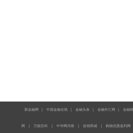
新金融网
|
中国金融在线
|
金融头条
|
金融外汇网
|
金融
网
|
万能百科
|
中华网河南
|
促销商城
|
购物优惠返利网