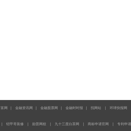
财富网
|
金融资讯网
|
金融股票网
|
金融时时报
|
找网站
|
环球快报网
|
铠甲哥装修
|
励普网校
|
九十三度白茶网
|
商标申请官网
|
专利申