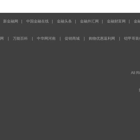
新金融网
|
中国金融在线
|
金融头条
|
金融外汇网
|
金融财富网
|
金
网
|
万能百科
|
中华网河南
|
促销商城
|
购物优惠返利网
|
铠甲哥装
All 