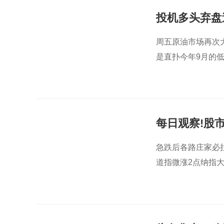
投机多头弃盘
周五原油市场再次
是直扑今年9月的
每日观察!股
急跌后各路庄家必拉
道指微涨2点纳指大跌