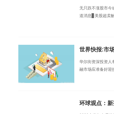
无只跌不涨股市今或
道消息▊美股超卖触底
世界快报:市
07年还危险
华尔街资深投资人有着
融市场应准备好迎
环球观点：新