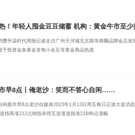
热！年轻人囤金豆豆储蓄 机构：黄金牛市至少
消费升温时代周报记者走访广州天河城北京路等商圈品牌金店发
较于投资金条黄金首饰小金豆等黄金商品热度
市早8点丨俺老沙：笑而不答心自闲……
闲股市早8点老沙自媒体2023年1月13日周五每日正道大道消息
温道指再涨212点纳指录得五连涨道指涨21696点涨幅