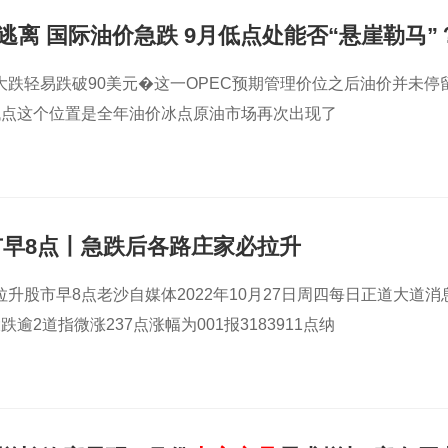
逃离 国际油价急跌 9月低点处能否“悬崖勒马”
大跌轻易跌破90美元�这一OPEC预期管理价位之后油价并未停
低点这个位置是全年油价冰点原油市场再次出现了
市早8点丨急跌后各路庄家必拉升
升股市早8点老沙自媒体2022年10月27日周四每日正道大道消
逾2道指微涨237点涨幅为001报3183911点纳