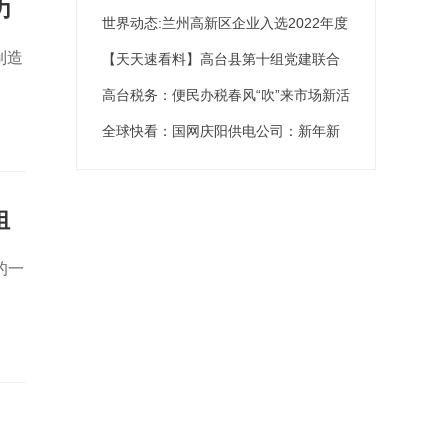
力
世界动态:兰州高新区企业入选2022年度
智能制造标准应用试点项目
制造
智能制造标准应用试点项目
【天天速看料】高台县第十组党建联合
体开展服务市场主体春风行动
高台税务：便民办税春风“吹”来市场新活
力
全球快看：国网庆阳供电公司：新年新
气象 锦旗迎开篇
组
的一