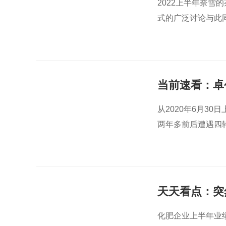
2022上半年奈
式的广泛讨论与此
当前速看：卓
蓝图“黯然收场
从2020年6月3
两年多前后遭遇四
天天看点：突
钵满 但淡季
化肥企业上半年业