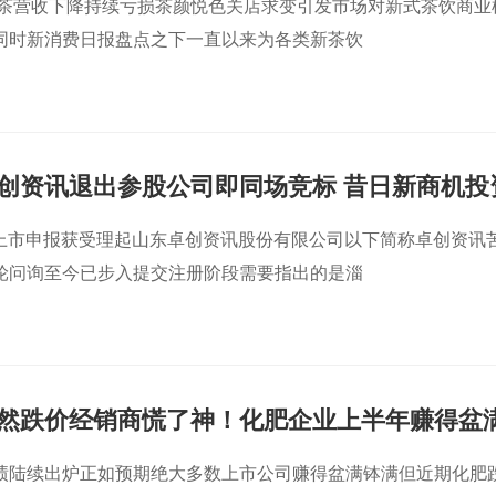
雪的茶营收下降持续亏损茶颜悦色关店求变引发市场对新式茶饮商业
同时新消费日报盘点之下一直以来为各类新茶饮
创资讯退出参股公司即同场竞标 昔日新商机投
”
0日上市申报获受理起山东卓创资讯股份有限公司以下简称卓创资讯
轮问询至今已步入提交注册阶段需要指出的是淄
然跌价经销商慌了神！化肥企业上半年赚得盆
订单量被提前透支
绩陆续出炉正如预期绝大多数上市公司赚得盆满钵满但近期化肥