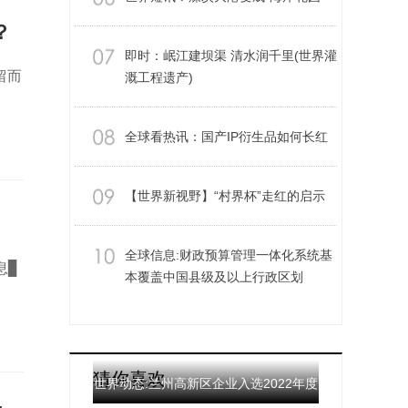
？
即时：岷江建坝渠 清水润千里(世界灌
留而
溉工程遗产)
全球看热讯：国产IP衍生品如何长红
【世界新视野】“村界杯”走红的启示
全球信息:财政预算管理一体化系统基
息▊
本覆盖中国县级及以上行政区划
猜你喜欢
世界动态:兰州高新区企业入选2022年度