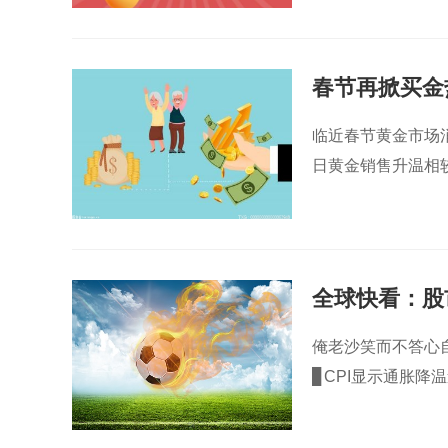
春节再掀买金
续至2026年
临近春节黄金市场
日黄金销售升温相
全球快看：股
俺老沙笑而不答心自
▊CPI显示通胀降