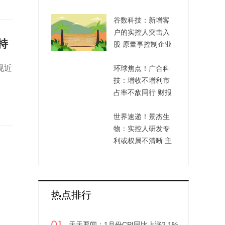
M2同比增长12.6%
谷数科技：新增客
户的实控人突击入
持
股 原董事控制企业
信披现“窟窿”
现近
环球焦点！广合科
技：增收不增利市
占率不敌同行 财报
现不同版本或会计
基础薄弱
世界速递！景杰生
物：实控人研发专
利或权属不清晰 主
要产品“连卖带送”反
逆势扩产
热点排行
天天要闻：1月份CPI同比上涨2.1%