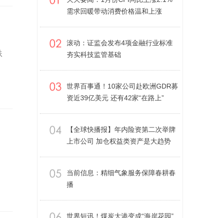
需求回暖带动消费价格温和上涨
滚动：证监会发布4项金融行业标准
跌
夯实科技监管基础
世界百事通！10家公司赴欧洲GDR募
资近39亿美元 还有42家“在路上”
【全球快播报】年内险资第二次举牌
上市公司 加仓权益类资产是大趋势
当前信息：精细气象服务保障春耕春
播
世界短讯！煤炭大港变成“海岸花园”