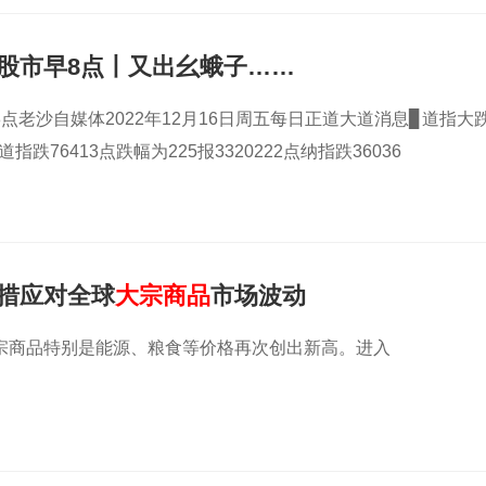
股市早8点丨又出幺蛾子……
点老沙自媒体2022年12月16日周五每日正道大道消息▊道指大
道指跌76413点跌幅为225报3320222点纳指跌36036
措应对全球
大宗商品
市场波动
宗商品特别是能源、粮食等价格再次创出新高。进入