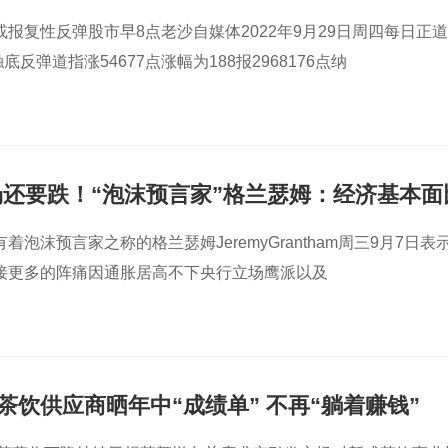
报复性反弹股市早8点老沙自媒体2022年9月29日周四每日正
反弹道指涨54677点涨幅为188报2968176点纳
场还要跌！“泡沫预言家”格兰瑟姆：经济基本面
泡沫预言家之称的格兰瑟姆JeremyGrantham周三9月7日表
接更多的阵痛因通胀居高不下央行立场鹰派以及
茶饮供应商晒年中“成绩单” 不再“躺着赚钱”