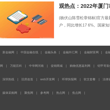
观热点：2022年厦门
(杨伏山陈雪松章锦标)官方最
户，同比增长17 6%。国
新金融网
|
中国金融在线
|
金融头条
|
金融外汇网
|
金融财富网
|
金
网
|
万能百科
|
中华网河南
|
促销商城
|
购物优惠返利网
|
铠甲哥装
深圳热线
|
旧房改造
|
web开发网
|
环球快报网
|
软文套餐
|
法律
媒体采购网
|
聚焦网
|
参考网
|
热点网
|
焦点网
|