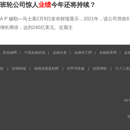
班轮公司惊人
业绩
今年还将持续？
A P 穆勒—马士基2月9日发布财报显示，2021年，该公司营收6
增长两倍，达到240亿美元。近期主
新金融网
|
中国金融在线
|
金融头条
|
金融外汇网
|
金融财富网
|
金
南
|
促销商城
|
购物优惠返利网
|
铠甲哥装修
|
励普网校
|
九十三度
All
如