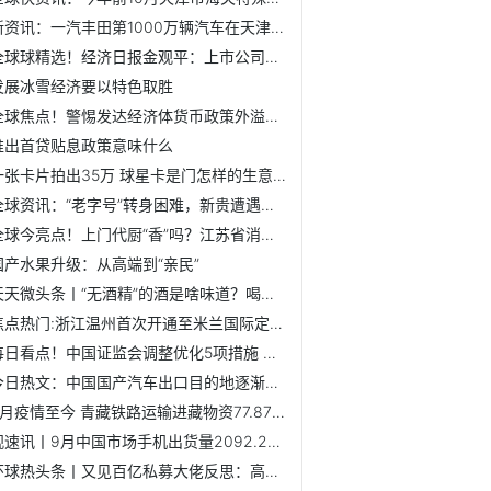
新资讯：一汽丰田第1000万辆汽车在天津下线
全球球精选！经济日报金观平：上市公司要扛起企业治理责任担当
发展冰雪经济要以特色取胜
全球焦点！警惕发达经济体货币政策外溢效应
推出首贷贴息政策意味什么
一张卡片拍出35万 球星卡是门怎样的生意？
全球资讯：“老字号”转身困难，新贵遭遇瓶颈 烘焙市场还香吗？
全球今亮点！上门代厨“香”吗？江苏省消保委：这些问题不容忽视
国产水果升级：从高端到“亲民”
天天微头条丨“无酒精”的酒是啥味道？喝了能开车吗？
焦点热门:浙江温州首次开通至米兰国际定期客运航线
每日看点！中国证监会调整优化5项措施 支持房地产企业股权融资
今日热文：中国国产汽车出口目的地逐渐转向欧美高端市场
8月疫情至今 青藏铁路运输进藏物资77.87万吨
观速讯丨9月中国市场手机出货量2092.2万部 同比下降2.4%
环球热头条丨又见百亿私募大佬反思：高位没大减仓！公司多数...