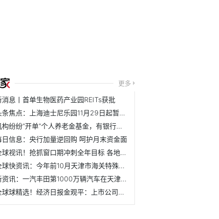
更多
新消息丨首单生物医药产业园REITs获批
头条焦点：上海迪士尼乐园11月29日起暂时关闭
机构纷纷“开单”个人养老金基金，有银行系公募卖了两千多万
每日信息：央行加量逆回购 呵护月末资金面
全球视讯！抢抓窗口期冲刺全年目标 各地多箭齐发稳增长
全球快资讯：今年前10月天津市海关特殊监管区域进出口总值超2...
新资讯：一汽丰田第1000万辆汽车在天津下线
全球球精选！经济日报金观平：上市公司要扛起企业治理责任担当