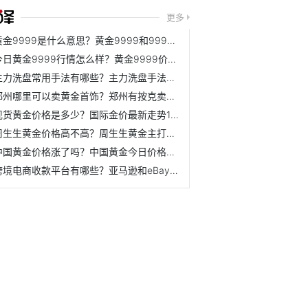
更多
黄金9999是什么意思？黄金9999和999区别有哪些？
今日黄金9999行情怎么样？黄金9999价格是多少？
主力洗盘常用手法有哪些？主力洗盘手法介绍
郑州哪里可以卖黄金首饰？郑州有按克卖的金店吗？
现货黄金价格是多少？国际金价最新走势11月17日
周生生黄金价格高不高？周生生黄金主打产品是哪些？
中国黄金价格涨了吗？中国黄金今日价格是多少？
跨境电商收款平台有哪些？亚马逊和eBay两个平台选择哪个合适？