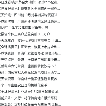
每日速看!贵州茅台大动作！豪掷275亿拟特别分红，两股东已计...
【世界报资讯】雄安新区全国首创一窗办理全生命周期服务事项
天天资讯：四川前10月对非洲货物贸易进出口值同比增长84.7%
环球即时看！广州南沙明珠湾区跨江通道工程（首期段）开工
CRAFT主体工程建设取得重要进展
安徽省个体工商户总量突破500万户
天天观焦点：货运代理项目首次夺金 上海选手世赛特别赛获奖率100%
【全球播资讯】证监会：恢复上市房企和涉房上市公司再融资
环球快资讯：青海印发管理办法 降低市场主体准入门槛及成本
世界热点评！外媒：推特员工离职潮冲击监管合规和内容审查部门
张兰帮麻六记带货，能否圆梦餐饮界LV？
快讯：国家首批大型光伏发电项目大唐华银湖南娄底生态治理光...
天天最资讯丨海南综合施策促旅游业复苏
一个干旱山区农业县的机械化变革
【全球报资讯】亚马逊11月29日起将关闭在印度的餐饮外卖服务
当前关注：交行：将保持房地产融资平稳有序，对不良已计提较...
银保监会：支持打破股东有限责任 打击掏空金融机构行为