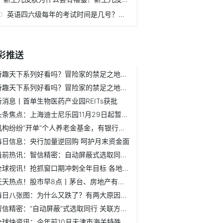
英语四六级每年的考试时间是几号？英语四六级考试费用多少钱？
彩推送
奇趣天下系列好看吗？冒险家的禁足之地指的是什么地方？
奇趣天下系列好看吗？冒险家的禁足之地指的是什么地方？
新消息丨首单生物医药产业园REITs获批
头条焦点：上海迪士尼乐园11月29日起暂时关闭
机构纷纷“开单”个人养老金基金，有银行系公募卖了两千多万
每日信息：央行加量逆回购 呵护月末资金面
当前热讯：智信精密：自动屏蔽式选取同行 关联方存业务竞争...
全球视讯！抢抓窗口期冲刺全年目标 各地多箭齐发稳增长
天天热点！股市早8点丨茅台、房地产有大利好
每日八张图：为什么又跌了？有两大原因可以解释！今年的“跨...
智信精密：“自动屏蔽”式选取同行 关联方存业务竞争或瓜分...
全球快资讯：今年前10月天津市海关特殊监管区域进出口总值超2...