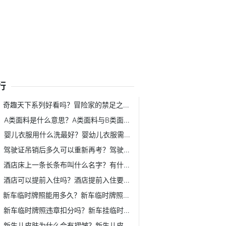
行
奇趣天下系列好看吗？冒险家的禁足之地指的是什么地方？
A类面料是什么意思？A类面料与B类面料的区别是什么？
婴儿衣服用什么洗最好？婴幼儿衣服需要消毒吗？
驾驶证吊销后多久可以重新再考？驾驶证吊销之后重新考哪些科目？
酒店床上一条长条布叫什么名字？有什么作用？
酒店可以提前入住吗？酒店提前入住要加钱吗？
新车临时牌照能用多久？新车临时牌照能上高速吗？
新车临时牌照违章扣分吗？新车挂临时车牌保险生效吗？
新生儿皮肤为什么会有褶皱？新生儿皮肤什么时候开始转白？