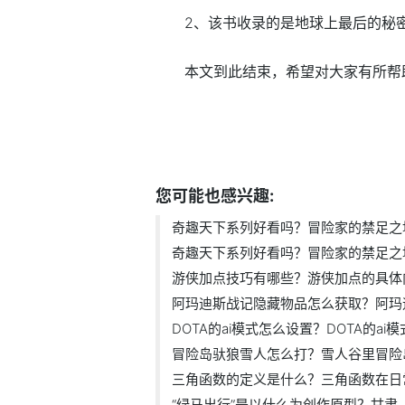
2、该书收录的是地球上最后的秘
本文到此结束，希望对大家有所帮
标签：
趣味世界二
冒险者禁地具体是
么地方
您可能也感兴趣:
奇趣天下系列好看吗？冒险家的禁足之地.
奇趣天下系列好看吗？冒险家的禁足之地.
游侠加点技巧有哪些？游侠加点的具体内.
阿玛迪斯战记隐藏物品怎么获取？阿玛迪.
DOTA的ai模式怎么设置？DOTA的ai模式
冒险岛驮狼雪人怎么打？雪人谷里冒险岛.
三角函数的定义是什么？三角函数在日常.
“绿马出行”是以什么为创作原型？甘肃..