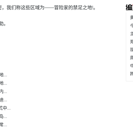
密，我们称这些区域为——冒险家的禁足之地!。
助。
什么情况
奇趣天下系列好看吗
冒险家的禁足之地指的是什
..
..
..
..
中...
..
..
.