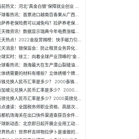
当前热文：河北“真金白银”保障就业创业 投入就业创业专项...
环球看热讯：首票进口越南百香果从广西友谊关口岸通关进入中...
拉萨养老保险费可以减免吗？拉萨养老保险跨省转移如何办理？
天天微资讯！数据显示瑞典今年电费涨幅超过一倍
天天热点！2022金投赏揭榜：快手磁力引擎喜提全场大奖、年度品牌
天天消息！银保监会：防止租赁业务异化为“类信贷”工具
全球实时：徐工：向着全球产业顶峰的“金色奖杯”逐梦前行
全球看热讯：渤海最大在生产潜山裂缝油藏累产原油突破6000万桶
立体绣需要的材料有哪些？立体绣哪个牌子比较好？
泰铢兑换人民币汇率是多少？ 2000泰铢兑换人民币多少？
新加坡元兑换人民币汇率是多少？ 2000新加坡元兑换人民币多少？
英镑兑换人民币汇率是多少？2000英镑兑换人民币多少？
焦点速读：全国税务师职业资格、高层次财会人才选拔考试作出...
首都机场海关在出口快件渠道查获百余件侵权商品
环球新动态：北京即日起开展企业用工动态监测调查
世界热点！世界杯吉祥物拉伊卜是谁做的？多少钱才能买到？