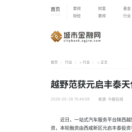
要闻
财富
基金
首页
HOME
财经
要闻
行业
首页
行业
>
行业
> 正文
越野范获元启丰泰天
2026-05-28 15:44:58
来源:
今报在线
近日，一站式汽车服务平台陕西越
资，本轮融资由西咸新区元启丰泰投资